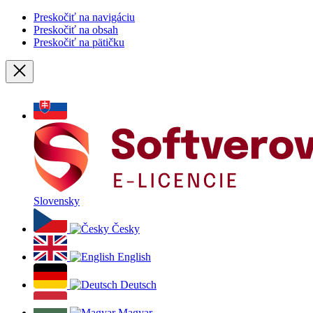
Preskočiť na navigáciu
Preskočiť na obsah
Preskočiť na pätičku
Zavrieť
Slovensky
Česky
English
Deutsch
Magyar