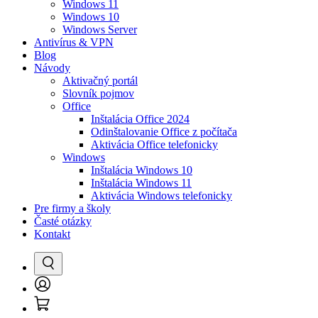
Windows 11
Windows 10
Windows Server
Antivírus & VPN
Blog
Návody
Aktivačný portál
Slovník pojmov
Office
Inštalácia Office 2024
Odinštalovanie Office z počítača
Aktivácia Office telefonicky
Windows
Inštalácia Windows 10
Inštalácia Windows 11
Aktivácia Windows telefonicky
Pre firmy a školy
Časté otázky
Kontakt
Vyhľadať
Prihlásenie
Košík
/