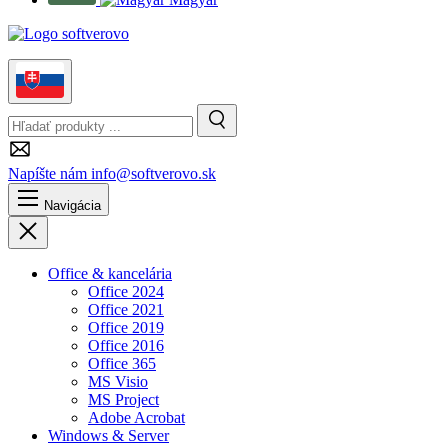
Slovensky
Hľadanie
Vyhľadávanie
Napíšte nám
info@softverovo.sk
Navigácia
Zavrieť
Office & kancelária
Office 2024
Office 2021
Office 2019
Office 2016
Office 365
MS Visio
MS Project
Adobe Acrobat
Windows & Server