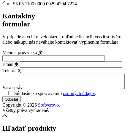
Č.ú.: SK05 1100 0000 0029 4204 7274
Kontaktný
formulár
V prípade akýchkoľvek otázok ohľadne licencií, verzií softvéru
alebo nákupu nás neváhajte kontaktovať vyplnením formulára.
Meno a priezvisko
✻
Email
✻
Telefón
✻
Vaša správa
Súhlasím so spracovaním
osobných údajov
.
Copyright © 2026
Softverovo
.
Všetky práva vyhradené.
Vytvořil
Späť
Pavel
hore
Richter
Hľadať produkty
@