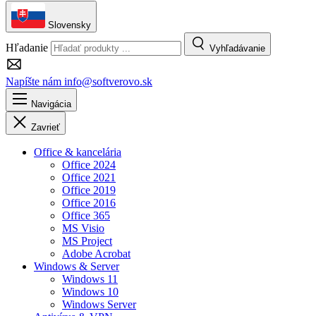
Slovensky
Hľadanie
Vyhľadávanie
Napíšte nám
info@softverovo.sk
Navigácia
Zavrieť
Office & kancelária
Office 2024
Office 2021
Office 2019
Office 2016
Office 365
MS Visio
MS Project
Adobe Acrobat
Windows & Server
Windows 11
Windows 10
Windows Server