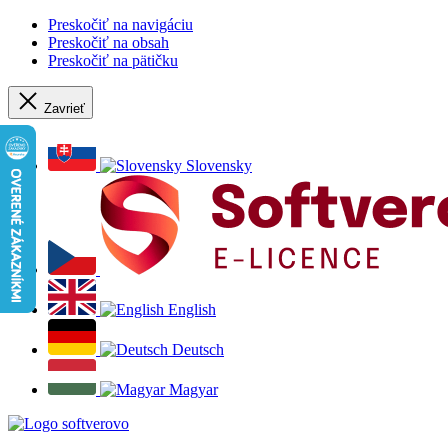
Preskočiť na navigáciu
Preskočiť na obsah
Preskočiť na pätičku
Zavrieť
Slovensky
English
Deutsch
Magyar