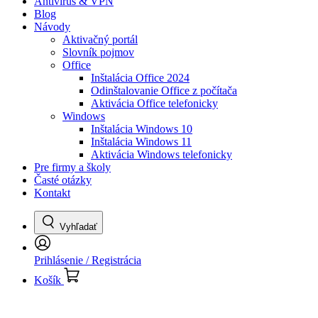
Antivírus & VPN
Blog
Návody
Aktivačný portál
Slovník pojmov
Office
Inštalácia Office 2024
Odinštalovanie Office z počítača
Aktivácia Office telefonicky
Windows
Inštalácia Windows 10
Inštalácia Windows 11
Aktivácia Windows telefonicky
Pre firmy a školy
Časté otázky
Kontakt
Vyhľadať
Prihlásenie / Registrácia
Košík