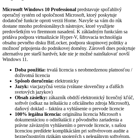
Microsoft Windows 10 Professional
predstavuje spoľahlivý
operačný systém od spoločnosti Microsoft, ktorý poskytuje
dodatočné funkcie oproti verzii Home. Navyše sa vám do rúk
dostane mnoho profesionálnych nástrojov, ktoré využijete
predovšetkým vo firemnom nasadení. K základným funkciám sa
pridáva podpora virtualizácie Hyper-V, šifrovacia technológia
obsahu pevného disku BitLocker, podpora skupinovej politiky a
možnosť pripojenia do podnikovej domény. Zároveň dnes poskytuje
alternatívu pre starší hardvér, kde nie je možné nainštalovať novší
Windows 11.
Doba použitia:
trvalá licencia s neobmedzenou platnosťou /
doživotná licencia
Spôsob doručenia:
elektronicky
Jazyk:
viacjazyčná verzia (vrátane slovenčiny a ďalších
svetových jazykov)
Obsah zásielky:
zákazník obdrží elektronický licenčný kľúč,
softvér (odkaz na inštaláciu z oficiálneho zdroja Microsoft),
daňový doklad – faktúra a vyhlásenie o prevode licencie
100% legálna licencia:
originálna licencia Microsoft s
dokumentáciou o odinštalácii z pôvodného zariadenia a
právne záväzným vyhlásením o prevode licencie, s našou
licenciou predídete komplikáciám pri softvérovom audite a
bezpečnostným rizikám spojených s nelegálnym softvérom.