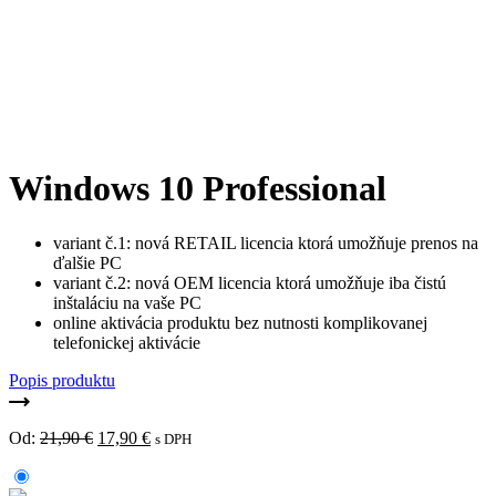
Windows 10 Professional
variant č.1: nová RETAIL licencia ktorá umožňuje prenos na
ďalšie PC
variant č.2: nová OEM licencia ktorá umožňuje iba čistú
inštaláciu na vaše PC
online aktivácia produktu bez nutnosti komplikovanej
telefonickej aktivácie
Popis produktu
Pôvodná
Aktuálna
Od:
21,90
€
17,90
€
s DPH
cena
cena
bola:
je: