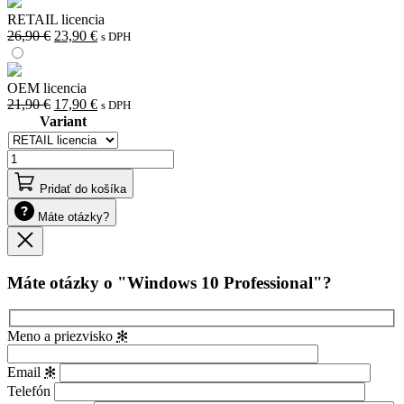
21,90 €.
17,90 €.
RETAIL licencia
Pôvodná
Aktuálna
26,90
€
23,90
€
s DPH
cena
cena
bola:
je:
26,90 €.
23,90 €.
OEM licencia
Pôvodná
Aktuálna
21,90
€
17,90
€
s DPH
cena
cena
Variant
bola:
je:
21,90 €.
17,90 €.
množstvo
Windows
10
Pridať do košíka
Professional
Máte otázky?
Zavrieť
Máte otázky o "Windows 10 Professional"?
Meno a priezvisko
✻
Email
✻
Telefón