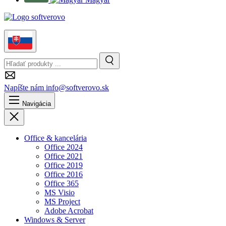
Slovensky
Hľadanie
Vyhľadávanie
Napíšte nám
info@softverovo.sk
Navigácia
Zavrieť
Office & kancelária
Office 2024
Office 2021
Office 2019
Office 2016
Office 365
MS Visio
MS Project
Adobe Acrobat
Windows & Server