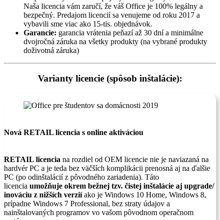
Naša licencia vám zaručí, že váš Office je 100% legálny a
bezpečný. Predajom licencií sa venujeme od roku 2017 a
vybavili sme viac ako 15-tis. objednávok.
Garancie:
garancia vrátenia peňazí až 30 dní a minimálne
dvojročná záruka na všetky produkty (na vybrané produkty
doživotná záruka)
Varianty licencie (spôsob inštalácie):
Nová RETAIL licencia s online aktiváciou
RETAIL licencia
na rozdiel od OEM licencie nie je naviazaná na
hardvér PC a je teda bez väčších komplikácii prenosná aj na ďalšie
PC (po odinštalácií z pôvodného zariadenia). Táto
licencia
umožňuje okrem bežnej tzv. čistej inštalácie aj upgrade/
inováciu z nižších verzií
ako je Windows 10 Home, Windows 8,
prípadne Windows 7 Professional, bez straty údajov a
nainštalovaných programov vo vašom pôvodnom operačnom