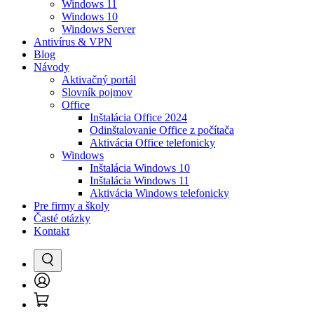
Windows 11
Windows 10
Windows Server
Antivírus & VPN
Blog
Návody
Aktivačný portál
Slovník pojmov
Office
Inštalácia Office 2024
Odinštalovanie Office z počítača
Aktivácia Office telefonicky
Windows
Inštalácia Windows 10
Inštalácia Windows 11
Aktivácia Windows telefonicky
Pre firmy a školy
Časté otázky
Kontakt
Vyhľadať
Prihlásenie
Košík
/