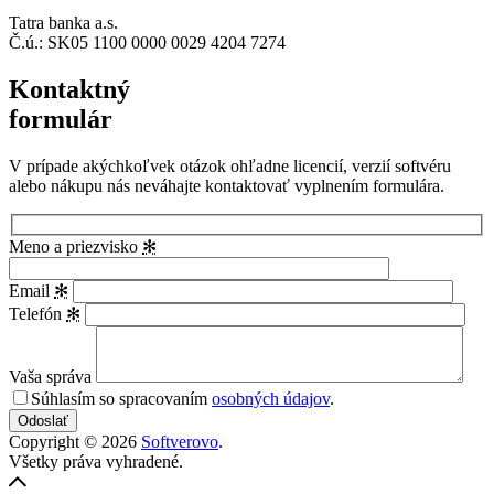
Tatra banka a.s.
Č.ú.: SK05 1100 0000 0029 4204 7274
Kontaktný
formulár
V prípade akýchkoľvek otázok ohľadne licencií, verzií softvéru
alebo nákupu nás neváhajte kontaktovať vyplnením formulára.
Meno a priezvisko
✻
Email
✻
Telefón
✻
Vaša správa
Súhlasím so spracovaním
osobných údajov
.
Copyright © 2026
Softverovo
.
Všetky práva vyhradené.
Vytvořil
Späť