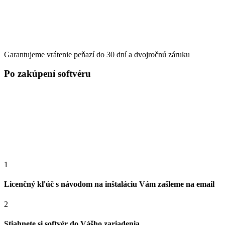
Garantujeme vrátenie peňazí do 30 dní a dvojročnú záruku
Po zakúpení softvéru
1
Licenčný kľúč s návodom na inštaláciu Vám zašleme na email
2
Stiahnete si softvér do Vášho zariadenia