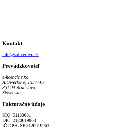
Kontakt
info@softverovo.sk
Prevádzkovateľ
e-licencie s.r.o.
A.Gwerkovej 1537 /15
851 04 Bratislava
Slovensko
Fakturačné údaje
IČO: 51183081
DIČ: 2120619963
IČ DPH: SK2120619963