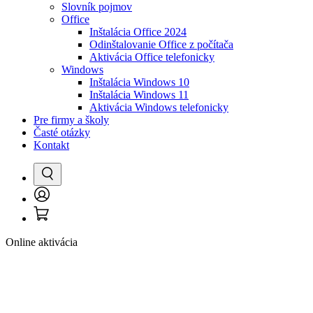
Slovník pojmov
Office
Inštalácia Office 2024
Odinštalovanie Office z počítača
Aktivácia Office telefonicky
Windows
Inštalácia Windows 10
Inštalácia Windows 11
Aktivácia Windows telefonicky
Pre firmy a školy
Časté otázky
Kontakt
Vyhľadať
Prihlásenie
Košík
/
Registrácia
Online aktivácia