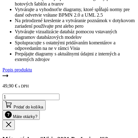
hotových šablón a tvarov
Vytvárajte a vyhodnoťte diagramy, ktoré spĺňajú normy pre
dané odvetvie vrátane BPMN 2.0 a UML 2.5
Na prirodzené kreslenie a vytváranie poznámok v dotykovom
zariadení používajte prst alebo pero
Vytvárajte vizualizácie databáz pomocou vstavaných
diagramov databázových modelov
Spolupracujte s ostatnými pridávaním komentárov a
odpovedaním na ne v rámci Visia
Prepájajte diagramy s aktuálnymi údajmi z interných a
externých zdrojov
Popis produktu
49,90
€
s DPH
množstvo
Visio
2021
Pridať do košíka
Professional
Máte otázky?
Zavrieť